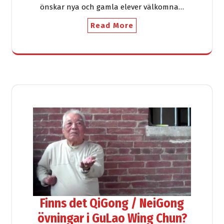
önskar nya och gamla elever välkomna…
Read More
Finns det QiGong / NeiGong
övningar i GuLao Wing Chun?