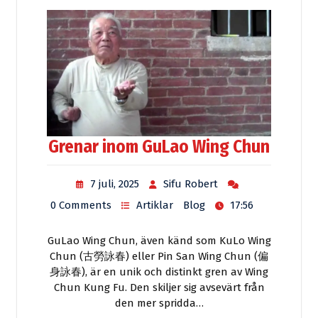
Grenar inom GuLao Wing Chun
7 juli, 2025
Sifu Robert
0 Comments
Artiklar
Blog
17:56
GuLao Wing Chun, även känd som KuLo Wing
Chun (古勞詠春) eller Pin San Wing Chun (偏
身詠春), är en unik och distinkt gren av Wing
Chun Kung Fu. Den skiljer sig avsevärt från
den mer spridda…