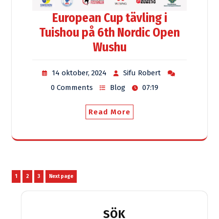
European Cup tävling i
Tuishou på 6th Nordic Open
Wushu
14 oktober, 2024
Sifu Robert
0 Comments
Blog
07:19
Read More
Sidnumrering
Page
Page
Page
1
2
3
Next page
för
inlägg
SÖK