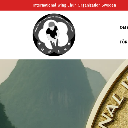
Skip
International Wing Chun Organization Sweden
to
content
OM 
FÖR