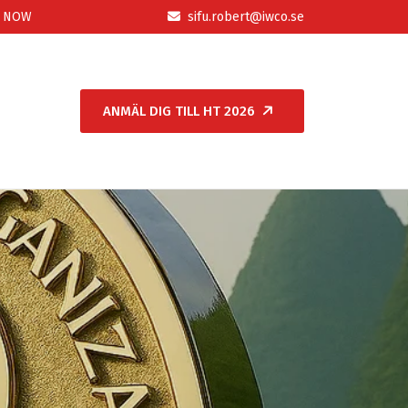
P NOW
sifu.robert@iwco.se
ANMÄL DIG TILL HT 2026