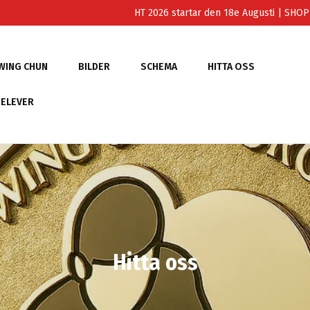
HT 2026 startar den 18e Augusti
| SHO
WING CHUN
BILDER
SCHEMA
HITTA OSS
 ELEVER
Hitta oss