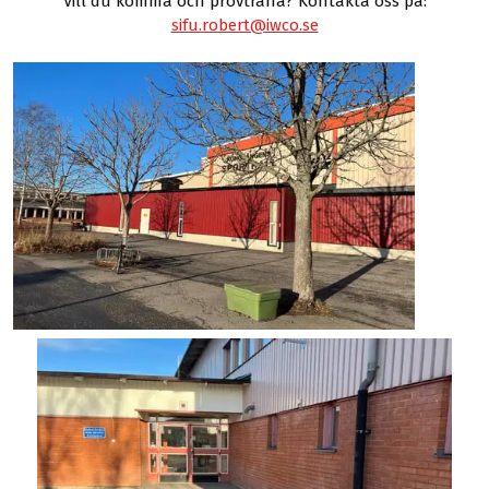
Vill du komma och provträna? Kontakta oss på:
sifu.robert@iwco.se