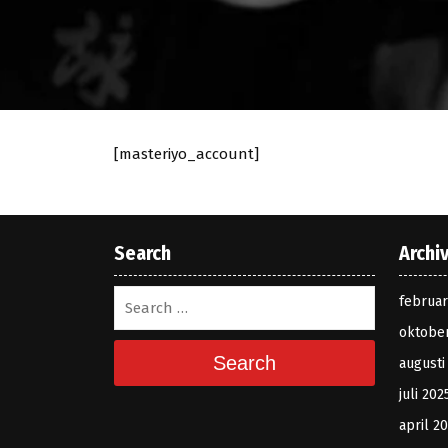
[masteriyo_account]
Search
Archi
februar
oktobe
Search
augusti
juli 202
april 2