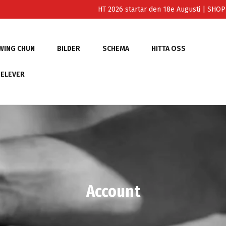
HT 2026 startar den 18e Augusti
| SHO
WING CHUN
BILDER
SCHEMA
HITTA OSS
 ELEVER
Account