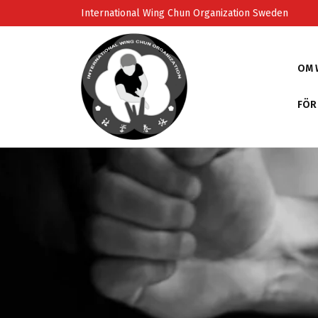
Skip
International Wing Chun Organization Sweden
to
content
OM 
FÖR