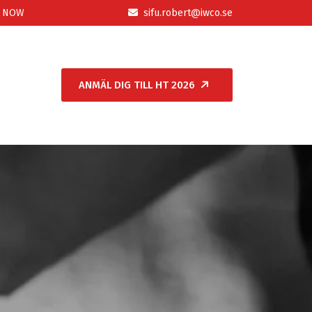
P NOW
sifu.robert@iwco.se
ANMÄL DIG TILL HT 2026