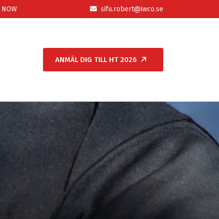
P NOW
sifu.robert@iwco.se
ANMÄL DIG TILL HT 2026