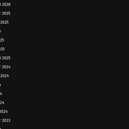
i 2026
r 2025
 2025
5
025
025
i 2025
r 2024
 2024
4
4
024
 2024
r 2023