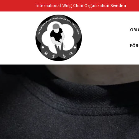
Skip
International Wing Chun Organization Sweden
to
content
OM 
FÖR